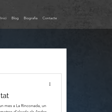
Inici
Blog
Biografia
Contacte
tat
un mes a La Rinconada, un
 metres d’alçada als Andes