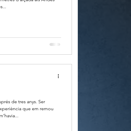
s...
sprés de tres anys. Ser
experiència que em remou
’havia...