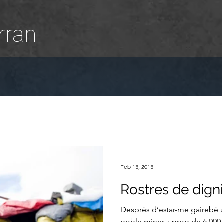
rran
Feb 13, 2013
Rostres de digni
Després d’estar-me gairebé 
poble miner a prop de 6.000