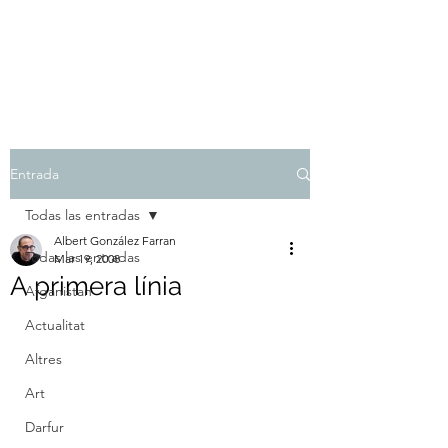
Albert González Farran
Entrada
Todas las entradas
Albert González Farran
Todas las entradas
Mar 19, 2008
A primera línia
Afganistan
Actualitat
Altres
Art
Darfur