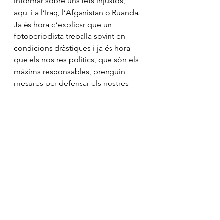
informar sobre uns fets injustos, 
aquí i a l’Iraq, l’Afganistan o Ruanda. 
Ja és hora d’explicar que un 
fotoperiodista treballa sovint en 
condicions dràstiques i ja és hora 
que els nostres polítics, que són els 
màxims responsables, prenguin 
mesures per defensar els nostres 
drets i els d’una societat ben 
informada.
Mostra-ho tot
Entrades recents