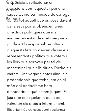
Cultura
disposició a reflexionar en 
situacions com aquesta i per una 
Esport
capacitat indiscriminada de carregar 
Educació
contra tot aquell que es posa davant 
de la seva porra, obeeixen unes 
directrius polítiques que mal 
anomenen estat de dret i seguretat 
pública. Els responsables últims 
d’aquests fets no deixen de ser els 
representants polítics que votem i 
les lleis que aproven per tal de 
mantenir el que ells diuen l’ordre als 
carrers. Una vegada entès això, els 
professionals que treballem en el 
món del periodisme hem 
d’entendre a què estem jugant. És 
just que ens queixem quan es 
vulneren els drets a informar amb 
llibertat i és conseqüent reclamar 