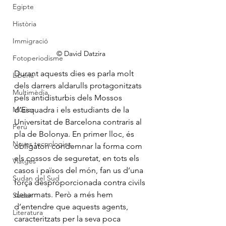
Egipte
Història
Immigració
© David Datzira
Fotoperiodisme
Durant aquests dies es parla molt 
Liberia
dels darrers aldarulls protagonitzats 
Multimèdia
pels antidisturbis dels Mossos 
Música
d’Esquadra i els estudiants de la 
Universitat de Barcelona contraris al 
Perú
pla de Bolonya. En primer lloc, és 
Noves tecnologies
obligatori condemnar la forma com 
els cossos de seguretat, en tots els 
Viatges
casos i països del món, fan us d’una 
Sudan del Sud
força desproporcionada contra civils 
desarmats. Però a més hem 
Sudan
d’entendre que aquests agents, 
Literatura
caracteritzats per la seva poca 