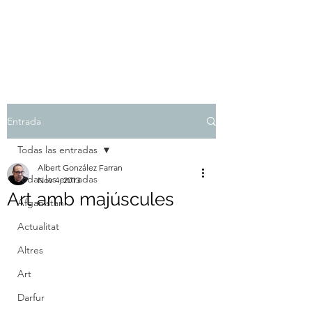
Albert González Farran
Entrada
Todas las entradas
Albert González Farran
Todas las entradas
Nov 4, 2013
Art amb majúscules
Afganistan
Actualitat
Altres
Art
Darfur