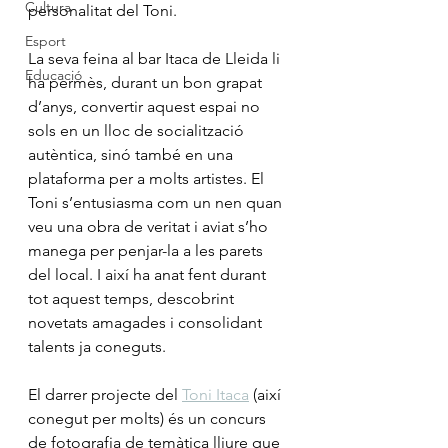
Cultura
personalitat del Toni.
Esport
La seva feina al bar Itaca de Lleida li 
Educació
ha permès, durant un bon grapat 
d’anys, convertir aquest espai no 
sols en un lloc de socialització 
autèntica, sinó també en una 
plataforma per a molts artistes. El 
Toni s’entusiasma com un nen quan 
veu una obra de veritat i aviat s’ho 
manega per penjar-la a les parets 
del local. I així ha anat fent durant 
tot aquest temps, descobrint 
novetats amagades i consolidant 
talents ja coneguts.
El darrer projecte del 
Toni Itaca
 (així 
conegut per molts) és un concurs 
de fotografia de temàtica lliure que 