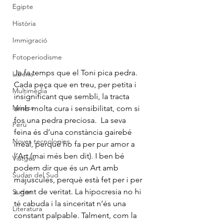
Egipte
Història
Immigració
Fotoperiodisme
Ja fa temps que el Toni pica pedra. 
Liberia
Cada peça que en treu, per petita i 
Multimèdia
insignificant que sembli, la tracta 
Música
amb molta cura i sensibilitat, com si 
fos una pedra preciosa.  La seva 
Perú
feina és d’una constància gairebé 
Noves tecnologies
irreal, perquè ho fa per pur amor a 
l’Art (mai més ben dit). I ben bé 
Viatges
podem dir que és un Art amb 
Sudan del Sud
majúscules, perquè està fet per i per 
a gent de veritat. La hipocresia no hi 
Sudan
té cabuda i la sinceritat n’és una 
Literatura
constant palpable. Talment, com la 