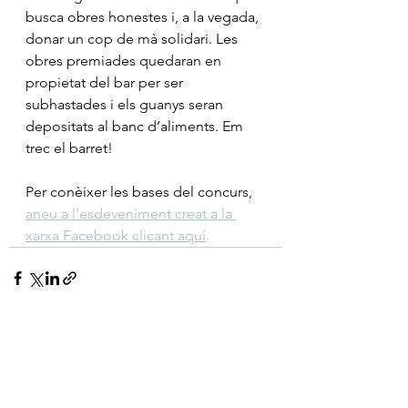
busca obres honestes i, a la vegada, 
donar un cop de mà solidari. Les 
obres premiades quedaran en 
propietat del bar per ser 
subhastades i els guanys seran 
depositats al banc d’aliments. Em 
trec el barret!
Per conèixer les bases del concurs, 
aneu a l’esdeveniment creat a la 
xarxa Facebook clicant aquí
.
Mostra-ho tot
Entrades recents