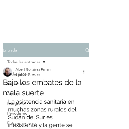
Albert González Farran
Entrada
Todas las entradas
Albert González Farran
Todas las entradas
5 jul 2017
Bajo los embates de la
Literatura
mala suerte
África
La asistencia sanitaria en 
fotografía
muchas zonas rurales del 
Periodismo
Sudán del Sur es 
Fotoperiodismo
inexistente y la gente se 