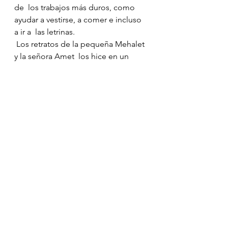
de  los trabajos más duros, como 
ayudar a vestirse, a comer e incluso 
a ir a  las letrinas.
 Los retratos de la pequeña Mehalet 
y la señora Amet  los hice en un 
mismo clic. Quería captar la viva 
representación de las  
vulnerabilidades de la posguerra en 
una sola imagen, y que además  
tuviera poca luz. En la intimidad de 
su casa, en un blanco y negro bien  
contrastados y con la niña en primer 
plano para dar, en cierto modo, el  
optimismo de un futuro 
deseablemente mejor. ¿Quién 
sabe? Quizás ahora,  once años más 
tarde, todavía está en la escuela 
preparándose para  acceder a la 
universidad y convertirse en la 