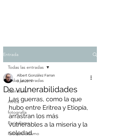
Albert González Farran
Entrada
Todas las entradas
Albert González Farran
Todas las entradas
3 jul 2019
De vulnerabilidades
Literatura
Las guerras, como la que 
África
hubo entre Eritrea y Etiopía, 
fotografía
arrastran los más 
Periodismo
vulnerables a la miseria y la 
soledad.
Fotoperiodismo