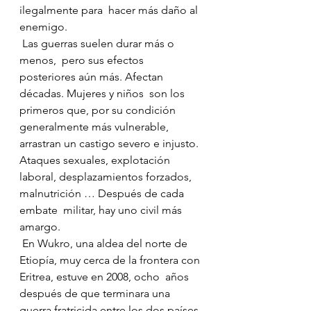
ilegalmente para  hacer más daño al 
enemigo.
 Las guerras suelen durar más o 
menos,  pero sus efectos 
posteriores aún más. Afectan 
décadas. Mujeres y niños  son los 
primeros que, por su condición 
generalmente más vulnerable,  
arrastran un castigo severo e injusto. 
Ataques sexuales, explotación  
laboral, desplazamientos forzados, 
malnutrición … Después de cada 
embate  militar, hay uno civil más 
amargo.
 En Wukro, una aldea del norte de  
Etiopía, muy cerca de la frontera con 
Eritrea, estuve en 2008, ocho  años 
después de que terminara una 
guerra fratricida entre los dos países 