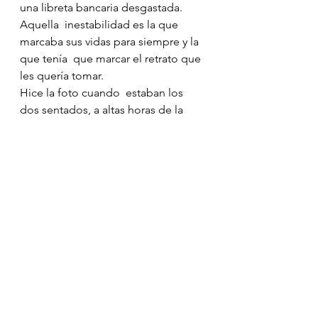
una libreta bancaria desgastada. 
Aquella  inestabilidad es la que 
marcaba sus vidas para siempre y la 
que tenía  que marcar el retrato que 
les quería tomar.
Hice la foto cuando  estaban los 
dos sentados, a altas horas de la 
tarde, en un banco de la  estación 
de autobuses. Mataban el tiempo 
antes de que los echaran y  Marco 
Antonio, aturdido por el alcohol, 
dormía apoyado sobre el hombro  
de un Francisco que me miraba con 
ojos perdidos. Con la velocidad 
lenta  del obturador de la cámara 
quise captar ese movimiento 
frenético que  creía tener la vida de 
aquellos dos fugitivos del mundo. 
Un movimiento  que quería denotar 