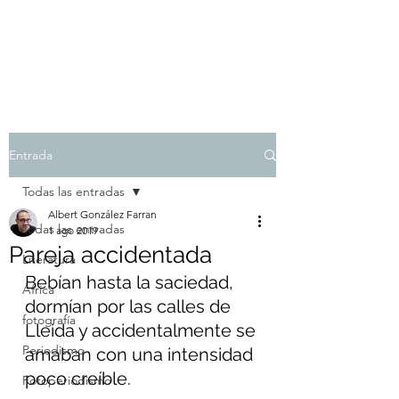
Albert González Farran
Entrada
Todas las entradas
Albert González Farran
Todas las entradas
1 ago 2019
Pareja accidentada
Literatura
Bebían hasta la saciedad, 
África
dormían por las calles de 
fotografía
Lleida y accidentalmente se 
Periodismo
amaban con una intensidad 
poco creíble.
Fotoperiodismo