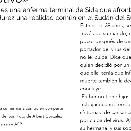
es una enferma terminal de Sida que afront
urez una realidad común en el Sudán del Su
Esther, de 39 años, s
través de su marido, 
poco  después de des
portador del virus del
no le  culpa. Dice que
quien decidió por un 
que ella  tenía que in
muerte también la deci
concluye.
 Esther no tiene hijos y dejó de 
trabajar cuando empez
a su hermana con quien comparte 
síntomas  de cansanci
del Sur. Foto de Albert González 
por culpa del virus. A
Farran – AFP
su hermana  y sus sob