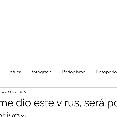
rran
I
África
fotografía
Periodismo
Fotoperi
rran
30 abr 2016
Redes sociales
arte
educación
Historai
me dio este virus, será p
tivo»