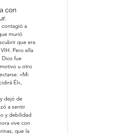
a con 
r.
e contagió a 
que murió 
cubrir que era 
 VIH. Pero ella 
 Dios fue 
motivo u otro 
fectarse. «Mi 
dirá Él», 
ó a sentir 
o y debilidad 
hora vive con 
rinas, que la 