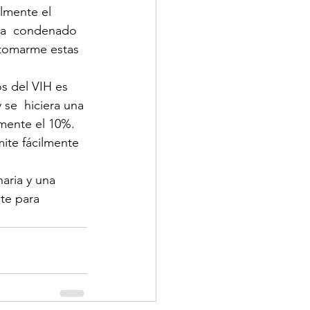
lmente el 
 ha  condenado 
 tomarme estas 
os del VIH es 
 se  hiciera una 
emente el 10%. 
ite fácilmente 
te para 