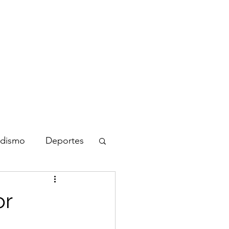
nicio
Blog
Biografía
Contacto
odismo
Deportes
or