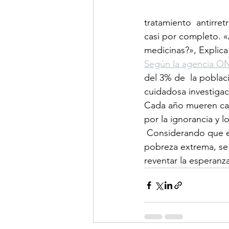
tratamiento  antirre
casi por completo. 
medicinas?», Explica
Según la agencia 
del 3% de  la poblaci
cuidadosa investigac
Cada año mueren casi
por la ignorancia y lo
 Considerando que el país aún está sufriendo una confrontación civil  sanguinaria y una 
pobreza extrema, se 
reventar la esperanz