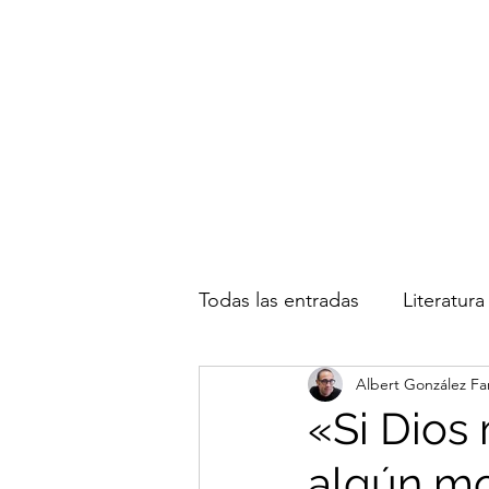
Albert González Fa
Todas las entradas
Literatura
Albert González Fa
Inmigración
Actualidad
«Si Dios 
algún mo