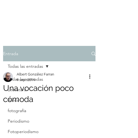
Albert González Farran
Entrada
Todas las entradas
Albert González Farran
Todas las entradas
9 sept 2014
Una vocación poco
Literatura
cómoda
África
fotografía
Periodismo
Fotoperiodismo