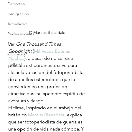
Deportes
Inmigración
Actualidad
© Marcus Bleasdale
Redes sociales
arte
Ver 
One Thousand Times 
Goodnight
 (
Mil Veces Buenas 
educación
Noches
), a pesar de no ser una 
Historai
película extraordinaria, sirve para 
alejar la vocación del fotoperiodista 
de aquellos estereotipos que la 
convierten en una profesión 
atractiva para su aparente espíritu de 
aventura y riesgo .
El filme, inspirado en el trabajo del 
británico 
Marcus Bleasdale
, explica 
que ser fotoperiodista de guerra es 
una opción de vida nada cómoda. Y 