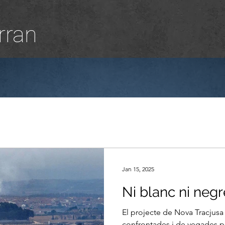
rran
Jan 15, 2025
Ni blanc ni negr
El projecte de Nova Tracjusa
confrontades i de vegades p