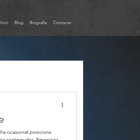
Inici
Blog
Biografia
Contacte
e
 ha ocasionat posicions
oc sostingudes. Emissions