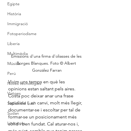
Egipte
Història
Immigració
Fotoperiodisme
Liberia
Multimèdia
Emissions d'una firma d'oliasses de les 
Borges Blanques. Foto © Albert 
Música
González Farran
Perú
Vivim uns temps en què les 
Noves tecnologies
opinions estan saltant pels aires. 
Viatges
Costa poc deixar anar una frase 
lapidària i, en canvi, molt més llegir, 
Sudan del Sud
documentar-se i escoltar per tal de 
Sudan
formar-se un posicionament més 
Literatura
sòlid i ben fundat. Cal aturar-nos i, 
més aviat, sembla que tenim pressa 