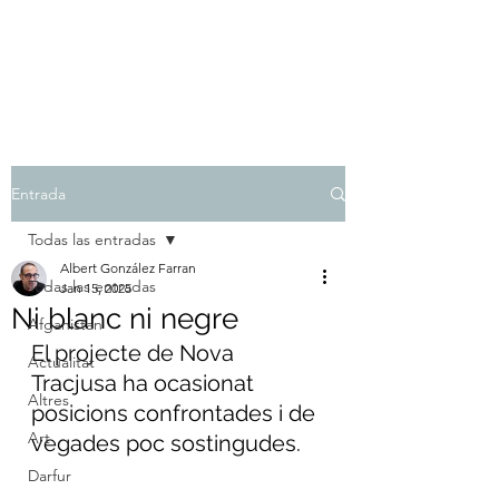
Albert González Farran
Entrada
Todas las entradas
Albert González Farran
Todas las entradas
Jan 15, 2025
Ni blanc ni negre
Afganistan
El projecte de Nova 
Actualitat
Tracjusa ha ocasionat 
Altres
posicions confrontades i de 
Art
vegades poc sostingudes.
Darfur