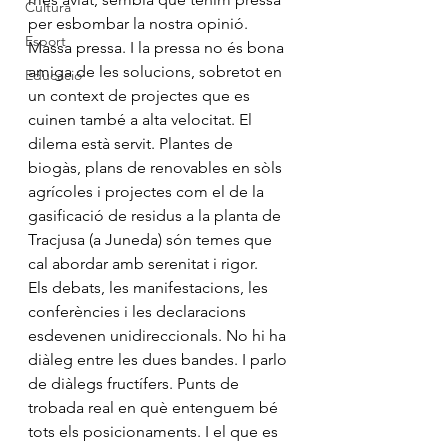
Cultura
per esbombar la nostra opinió. 
Esport
Massa pressa. I la pressa no és bona 
amiga de les solucions, sobretot en 
Educació
un context de projectes que es 
cuinen també a alta velocitat. El 
dilema està servit. Plantes de 
biogàs, plans de renovables en sòls 
agrícoles i projectes com el de la 
gasificació de residus a la planta de 
Tracjusa (a Juneda) són temes que 
cal abordar amb serenitat i rigor.
Els debats, les manifestacions, les 
conferències i les declaracions 
esdevenen unidireccionals. No hi ha 
diàleg entre les dues bandes. I parlo 
de diàlegs fructífers. Punts de 
trobada real en què entenguem bé 
tots els posicionaments. I el que es 