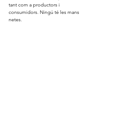
tant com a productors i 
consumidors. Ningú té les mans 
netes.
Mostra-ho tot
Entrades recents