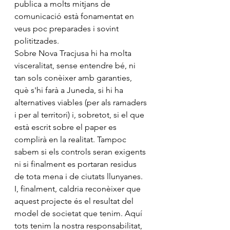
publica a molts mitjans de 
comunicació està fonamentat en 
veus poc preparades i sovint 
polititzades. 
Sobre Nova Tracjusa hi ha molta 
visceralitat, sense entendre bé, ni 
tan sols conèixer amb garanties, 
què s'hi farà a Juneda, si hi ha 
alternatives viables (per als ramaders 
i per al territori) i, sobretot, si el que 
està escrit sobre el paper es 
complirà en la realitat. Tampoc 
sabem si els controls seran exigents 
ni si finalment es portaran residus 
de tota mena i de ciutats llunyanes. 
I, finalment, caldria reconèixer que 
aquest projecte és el resultat del 
model de societat que tenim. Aquí 
tots tenim la nostra responsabilitat, 