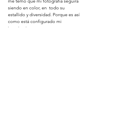
me temo que mi fotografía seguirá 
siendo en color, en  todo su 
estallido y diversidad. Porque es así 
como está configurado mi  
imaginario.
Ver todo
Entradas recientes