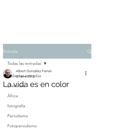
Albert González Farran
Entrada
Todas las entradas
Albert González Farran
Todas las entradas
30 ene 2012
La vida es en color
Literatura
África
fotografía
Periodismo
Fotoperiodismo