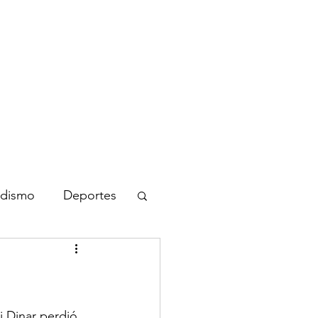
nicio
Blog
Biografía
Contacto
odismo
Deportes
li Dinar perdió 