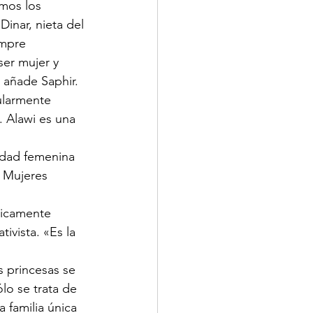
mos los  
inar, nieta del 
empre 
er mujer y 
, añade Saphir.
 Alawi es una 
e Mujeres 
vista. «Es la 
lo se trata de 
 familia única 