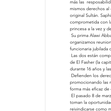
más las  resposabili
mismos derechos al d
original Sultán. Sap
comprometida con las
princesa a la vez y d
 Su prima Alawi Abbakar Ali Dinar tiene la misma opinión y explica que  «regularmente 
organizamos reunione
funcionaria jubilada 
 Las dos están comprometidas con todo lo que tiene que ver con la  comunidad femenina 
de El Fasher (la capi
durante 16 años y la
 Defienden los derechos de las mujeres en la sociedad y las ayudan  económicamente 
promocionando las ma
forma más eficaz de 
 El pasado 8 de marzo se celebró el Día Internacional de la Mujer y estas  dos princesas se 
toman la oportunidad
reivindicarse como m