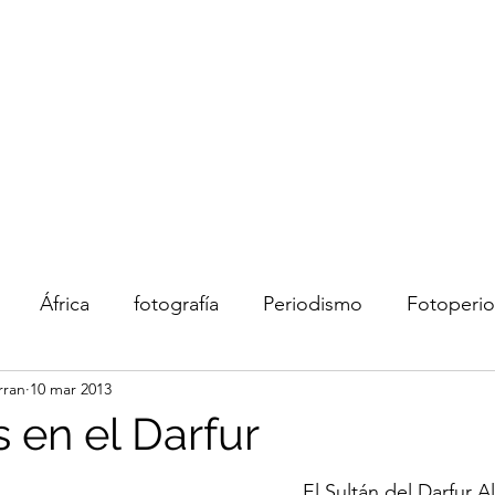
rran
I
África
fotografía
Periodismo
Fotoperi
rran
10 mar 2013
Redes sociales
arte
educación
Historai
 en el Darfur
El Sultán del Darfur A