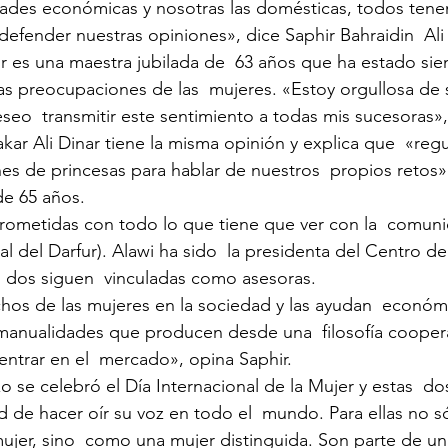
dades económicas y nosotras las domésticas, todos tene
efender nuestras opiniones», dice Saphir Bahraidin  Ali D
hir es una maestra jubilada de  63 años que ha estado si
 preocupaciones de las  mujeres. «Estoy orgullosa de s
eseo  transmitir este sentimiento a todas mis sucesoras»
s de princesas para hablar de nuestros  propios retos».
de 65 años.
tal del Darfur). Alawi ha sido  la presidenta del Centro d
s dos siguen  vinculadas como asesoras.
nualidades que producen desde una  filosofía cooperati
entrar en el  mercado», opina Saphir.
 de hacer oír su voz en todo el  mundo. Para ellas no só
ujer, sino  como una mujer distinguida. Son parte de una