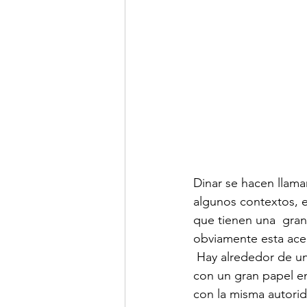
Dinar se hacen llama
algunos contextos, e
que tienen una  gran 
obviamente esta ace
 Hay alrededor de un millar de princesas en todo el Sudán, sucesoras del  gran Ali Dinar y 
con un gran papel en
con la misma autori