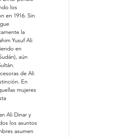
ndo los  
on en 1916. Sin 
igue  
amente la 
ahim Yusuf Ali  
viendo en 
 Sudán), aún  
Sultán.
stinción. En 
aquellas mujeres 
ta  
dos los asuntos 
ombres asumen 