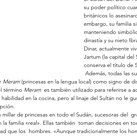
su poder político cua
británicos lo asesinar
embargo, su familia s
manteniendo simbólic
dinastía y su nieto Ibr
Dinar, actualmente vi
Jartum (la capital del
conserva el título de 
 Además, todas las sucesoras de Ali 
r 
Meram
 (princesas en la lengua local) como signo de di
l término 
Meram
  es también utilizado para referirse a 
habilidad en la cocina, pero al linaje del Sultán no le gus
pción.
 la familia «real». Ellas también  toman decisiones en to
dad que los  hombres. «Aunque tradicionalmente los h