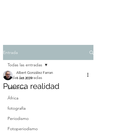
Albert González Farran
Entrada
Todas las entradas
Albert González Farran
Todas las entradas
1 oct 2024
Puerca realidad
Literatura
África
fotografía
Periodismo
Fotoperiodismo