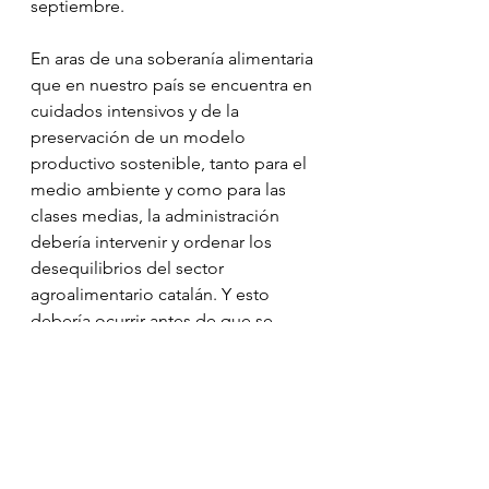
septiembre.
En aras de una soberanía alimentaria 
que en nuestro país se encuentra en 
cuidados intensivos y de la 
preservación de un modelo 
productivo sostenible, tanto para el 
medio ambiente y como para las 
clases medias, la administración 
debería intervenir y ordenar los 
desequilibrios del sector 
agroalimentario catalán. Y esto 
debería ocurrir antes de que se 
llegue a un punto de no retorno, 
antes de que se extingan por 
completo los pequeños ganaderos 
o agricultores, los únicos capaces 
de preservar un modelo más 
equilibrado, que frene la 