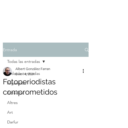
Albert González Farran
Entrada
Todas las entradas
Albert González Farran
Todas las entradas
Dec 14, 2021
Fotoperiodistas
Afganistan
comprometidos
Actualitat
Altres
Art
Darfur