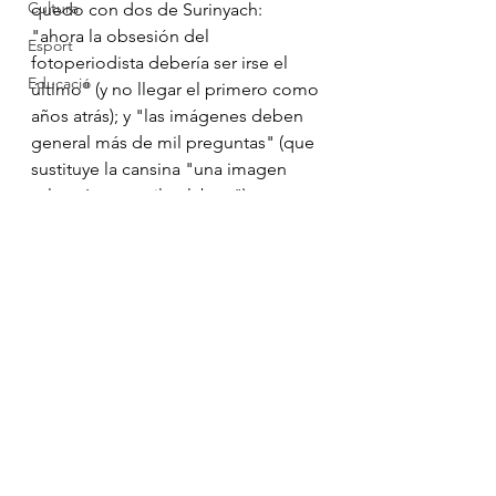
Cultura
quedo con dos de Surinyach: 
"ahora la obsesión del 
Esport
fotoperiodista debería ser irse el 
Educació
último" (y no llegar el primero como 
años atrás); y "las imágenes deben 
general más de mil preguntas" (que 
sustituye la cansina "una imagen 
vale más que mil palabras"). 
Surinyach y Tomasi se conocen bien, 
y la conversación fluye. Fluye bien. 
Pese a que a veces el lector se 
encuentra desplazado de la charla, 
en la mayoría de momentos 
predomina la invitación a meterse 
en esto de la fotografía y del 
periodismo.. 