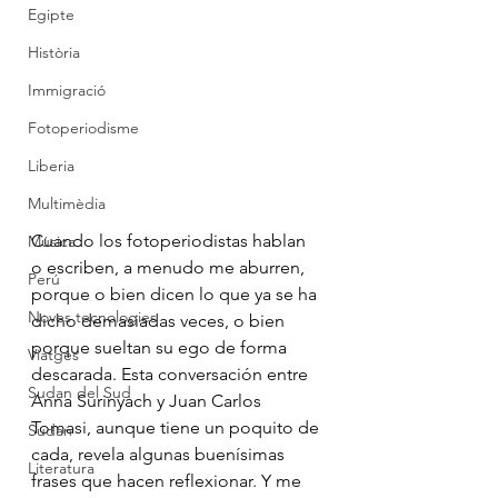
Egipte
Història
Immigració
Fotoperiodisme
Liberia
Multimèdia
Cuando los fotoperiodistas hablan 
Música
o escriben, a menudo me aburren, 
Perú
porque o bien dicen lo que ya se ha 
Noves tecnologies
dicho demasiadas veces, o bien 
porque sueltan su ego de forma 
Viatges
descarada. Esta conversación entre 
Sudan del Sud
Anna Surinyach y Juan Carlos 
Tomasi, aunque tiene un poquito de 
Sudan
cada, revela algunas buenísimas 
Literatura
frases que hacen reflexionar. Y me 