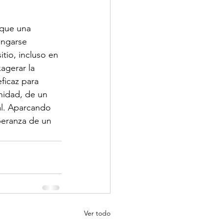
 que una 
ongarse 
tio, incluso en 
agerar la 
ficaz para 
idad, de un 
al. Aparcando 
peranza de un 
Ver todo