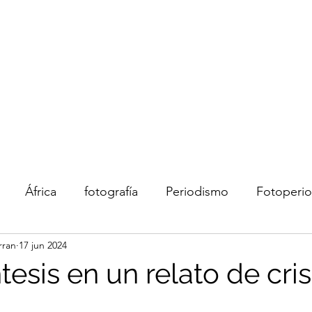
rran
I
África
fotografía
Periodismo
Fotoperi
rran
17 jun 2024
Redes sociales
arte
educación
Historai
esis en un relato de cris