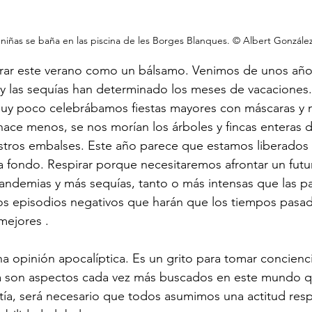
iñas se baña en las piscina de les Borges Blanques. © Albert González
ar este verano como un bálsamo. Venimos de unos años 
 y las sequías han determinado los meses de vacaciones
uy poco celebrábamos fiestas mayores con máscaras y
 hace menos, se nos morían los árboles y fincas enteras 
stros embalses. Este año parece que estamos liberados 
 a fondo. Respirar porque necesitaremos afrontar un fut
ndemias y más sequías, tanto o más intensas que las pa
 episodios negativos que harán que los tiempos pasados
mejores .
na opinión apocalíptica. Es un grito para tomar concienc
eza son aspectos cada vez más buscados en este mundo q
tía, será necesario que todos asumimos una actitud res