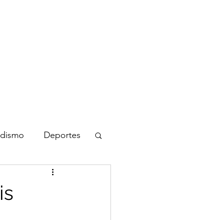
nicio
Blog
Biografía
Contacto
odismo
Deportes
is