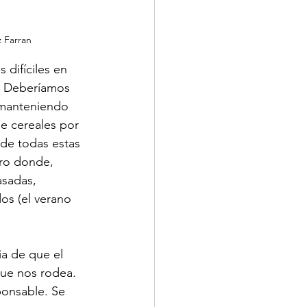
 Farran
difíciles en 
. Deberíamos 
 manteniendo 
de cereales por 
de todas estas 
uro donde, 
sadas, 
 ​​(el verano 
ia de que el 
ue nos rodea. 
ponsable. Se 