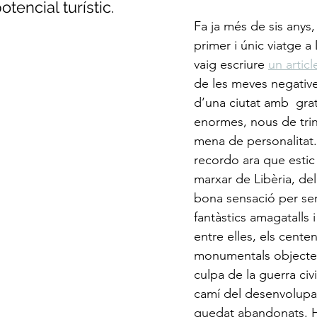
potencial turístic.
Fa ja més de sis anys,
primer i únic viatge a
vaig escriure 
un articl
de les meves negative
d’una ciutat amb  grat
enormes, nous de trin
mena de personalitat.
recordo ara que estic
marxar de Libèria, del
bona sensació per se
fantàstics amagatalls i
entre elles, els cente
monumentals objectes
culpa de la guerra civi
camí del desenvolupa
quedat abandonats. Ho