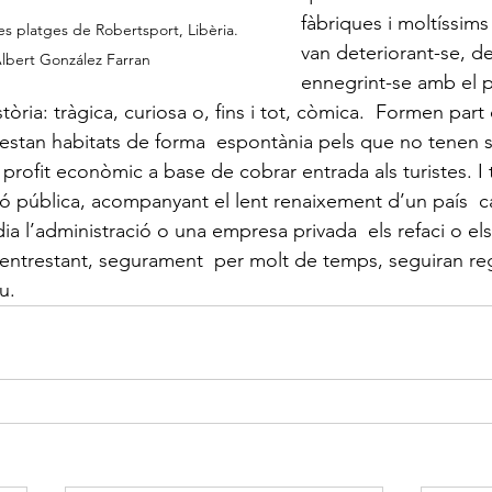
fàbriques i moltíssims
es platges de Robertsport, Libèria. 
van deteriorant-se, de
Albert González Farran
ennegrint-se amb el p
tòria: tràgica, curiosa o, fins i tot, còmica.  Formen part
s estan habitats de forma  espontània pels que no tenen so
profit econòmic a base de cobrar entrada als turistes. I t
 pública, acompanyant el lent renaixement d’un país  ca
a l’administració o una empresa privada  els refaci o els
ntrestant, segurament  per molt de temps, seguiran reg
u.