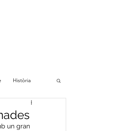
Inici
Blog
Biografia
Contacte
e
Història
Noves tecnologies
onades
mb un gran 
ucació