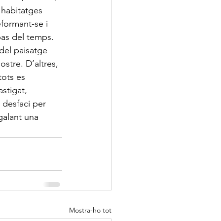
 habitatges  
formant-se i 
as del temps.  
 del paisatge 
stre. D’altres, 
ots es  
stigat, 
 desfaci per 
alant una 
Mostra-ho tot