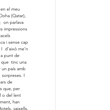
 en el meu 
 Doha (Qatar), 
e
  on parlava 
s impressions 
acels 
ca i sense cap 
 I  d’això me’n 
 a punt de 
 que  tinc una 
r un país amb 
  sorpreses. I 
nars de 
 que, per  
l o del lent 
ment, han  
tels, vaixells, 