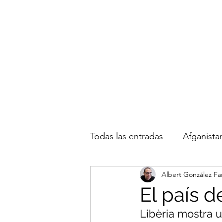
Albert González Fa
Todas las entradas
Afganista
Albert González Fa
Immigració
Fotoperiod
El país 
Libèria mostra u
Viatges
Sudan del Sud