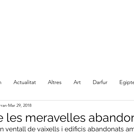
rran
n
Actualitat
Altres
Art
Darfur
Egipt
rran
Mar 29, 2018
isme
Liberia
Multimèdia
Música
Perú
de les meravelles aband
n ventall de vaixells i edificis abandonats a
Sudan
Literatura
Cultura
Esport
Ed