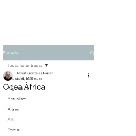
Albert González Farran
Entrada
Todas las entradas
Albert González Farran
Todas las entradas
Jul 8, 2020
Oceà Àfrica
Afganistan
Actualitat
Altres
Art
Darfur