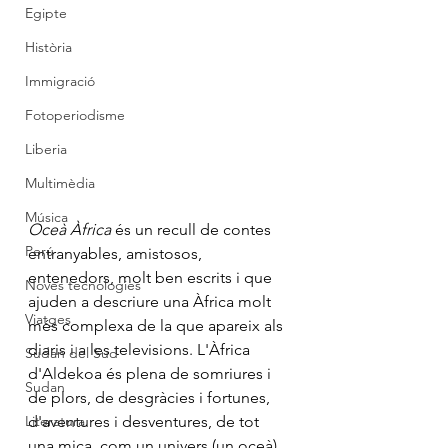
Egipte
Història
Immigració
Fotoperiodisme
Liberia
Multimèdia
Música
Oceà Àfrica
 és un recull de contes 
Perú
entranyables, amistosos, 
entenedors, molt ben escrits i que 
Noves tecnologies
ajuden a descriure una Àfrica molt 
Viatges
més complexa de la que apareix als 
diaris i a les televisions. L'Àfrica 
Sudan del Sud
d'Aldekoa és plena de somriures i 
Sudan
de plors, de desgràcies i fortunes, 
Literatura
d'aventures i desventures, de tot 
una mica, com un univers (un oceà) 