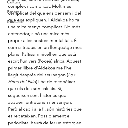
Cultura
complex i complicat. Molt més 
Esport
complicat del que ens pensem i del 
que ens expliquen. I Aldekoa ho fa 
Educació
una mica menys complicat. No més 
entenedor, sinó una mica més 
proper a les nostres mentalitats. És 
com si traduís en un llenguatge més 
planer l'altíssim nivell en què està 
escrit l'univers (l'oceà) africà. Aquest 
primer llibre d'Aldekoa me l'he 
llegit després del seu segon (
Los 
Hijos del Nilo
) i he de reconèixer 
que els dos són calcats. Sí, 
segueixen sent històries que 
atrapen, entretenen i ensenyen. 
Però al cap i a la fi, són històries que 
es repeteixen. Possiblement el 
periodista  haurà de fer un esforç en 