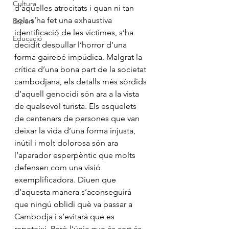
Cultura
d’aquelles atrocitats i quan ni tan 
sols s’ha fet una exhaustiva 
Esport
identificació de les víctimes, s’ha 
Educació
decidit despullar l’horror d’una 
forma gairebé impúdica. Malgrat la 
crítica d’una bona part de la societat 
cambodjana, els detalls més sòrdids 
d’aquell genocidi són ara a la vista 
de qualsevol turista. Els esquelets 
de centenars de persones que van 
deixar la vida d’una forma injusta, 
inútil i molt dolorosa són ara 
l’aparador esperpèntic que molts 
defensen com una visió 
exemplificadora. Diuen que 
d’aquesta manera s’aconseguirà 
que ningú oblidi què va passar a 
Cambodja i s’evitarà que es 
repeteixi. Però l’únic que és cert és 