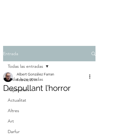
Albert González Farran
Entrada
Todas las entradas
Albert González Farran
Todas las entradas
Feb 26, 2011
Despullant l’horror
Afganistan
Actualitat
Altres
Art
Darfur