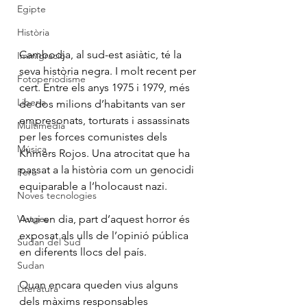
Egipte
Història
Cambodja, al sud-est asiàtic, té la 
Immigració
seva història negra. I molt recent per 
Fotoperiodisme
cert. Entre els anys 1975 i 1979, més 
Liberia
de dos milions d’habitants van ser 
empresonats, torturats i assassinats 
Multimèdia
per les forces comunistes dels 
Música
Khmers Rojos. Una atrocitat que ha 
passat a la història com un genocidi 
Perú
equiparable a l’holocaust nazi.
Noves tecnologies
Viatges
Avui en dia, part d’aquest horror és 
exposat als ulls de l’opinió pública 
Sudan del Sud
en diferents llocs del país.
Sudan
Quan encara queden vius alguns 
Literatura
dels màxims responsables 