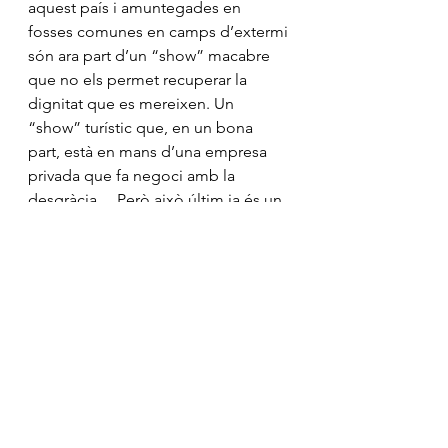
aquest país i amuntegades en 
fosses comunes en camps d’extermi 
són ara part d’un “show” macabre 
que no els permet recuperar la 
dignitat que es mereixen. Un 
“show” turístic que, en un bona 
part, està en mans d’una empresa 
privada que fa negoci amb la 
desgràcia… Però això últim ja és un 
tema diferent que caldria analitzar 
en un altre moment.
Mostra-ho tot
Entrades recents