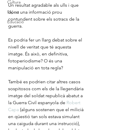
Cultura
Un resultat agradable als ulls i que 
dóna una informació prou 
Esport
contundent sobre els sotracs de la 
Educació
guerra.
Es podria fer un llarg debat sobre el 
nivell de veritat que té aquesta 
imatge. És això, en definitiva, 
fotoperiodisme? O és una 
manipulació en tota regla?
També es podrien citar altres casos 
sospitosos com els de la llegendària 
imatge del soldat republicà abatut a 
la Guerra Civil espanyola de 
Robert 
Capa
 (alguns sostenen que el milicià 
en qüestió tan sols estava simulant 
una caiguda durant una instrucció), 