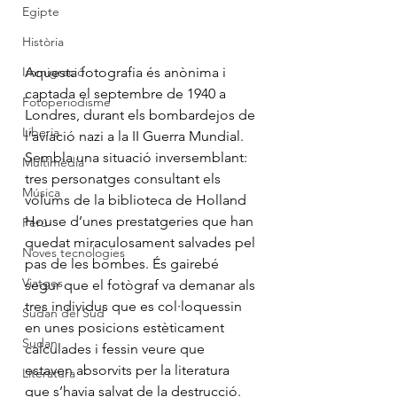
Egipte
Història
Aquesta fotografia és anònima i 
Immigració
captada el septembre de 1940 a 
Fotoperiodisme
Londres, durant els bombardejos de 
Liberia
l’aviació nazi a la II Guerra Mundial. 
Sembla una situació inversemblant: 
Multimèdia
tres personatges consultant els 
Música
volums de la biblioteca de Holland 
House d’unes prestatgeries que han 
Perú
quedat miraculosament salvades pel 
Noves tecnologies
pas de les bombes. És gairebé 
Viatges
segur que el fotògraf va demanar als 
tres individus que es col·loquessin 
Sudan del Sud
en unes posicions estèticament 
Sudan
calculades i fessin veure que 
estaven absorvits per la literatura 
Literatura
que s’havia salvat de la destrucció. 