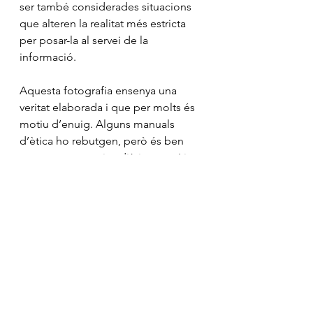
ser també considerades situacions 
que alteren la realitat més estricta 
per posar-la al servei de la 
informació.
Aquesta fotografia ensenya una 
veritat elaborada i que per molts és 
motiu d’enuig. Alguns manuals 
d’ètica ho rebutgen, però és ben 
cert que es practica diàriament. I jo 
no vull ser el que llença la primera 
pedra.
Mostra-ho tot
Entrades recents