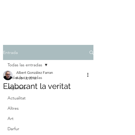
Albert González Farran
Entrada
Todas las entradas
Albert González Farran
Todas las entradas
Feb 12, 2012
Elaborant la veritat
Afganistan
Actualitat
Altres
Art
Darfur