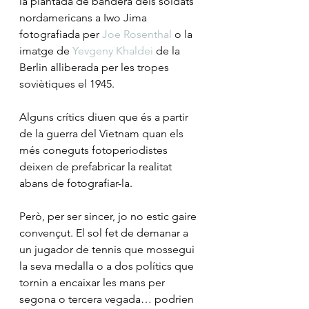
la plantada de bandera dels soldats 
nordamericans a Iwo Jima 
fotografiada per 
Joe Rosenthal
 o la 
imatge de 
Yevgeny Khaldei
 de la 
Berlin alliberada per les tropes 
soviètiques el 1945.
Alguns crítics diuen que és a partir 
de la guerra del Vietnam quan els 
més coneguts fotoperiodistes 
deixen de prefabricar la realitat 
abans de fotografiar-la.
Però, per ser sincer, jo no estic gaire 
convençut. El sol fet de demanar a 
un jugador de tennis que mossegui 
la seva medalla o a dos polítics que 
tornin a encaixar les mans per 
segona o tercera vegada… podrien 